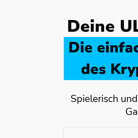
Deine U
Die einfa
des Kry
Spielerisch un
Ga