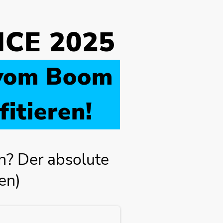
NCE 2025
, vom Boom
itieren!
n? Der absolute
en)