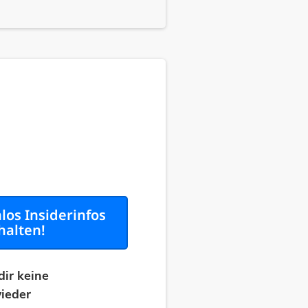
nlos Insiderinfos
halten!
dir keine
ieder