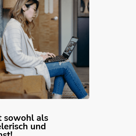
 sowohl als
elerisch und
st!